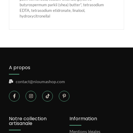
butyrospermum parkii (shea) butter*, tetrasodium
EDTA, tetrasodium etidronate, linalool,
hydroxycitronellal
A propos
contact@nioumashop.com
Notre collection
Information
artisanale
Mentions légales