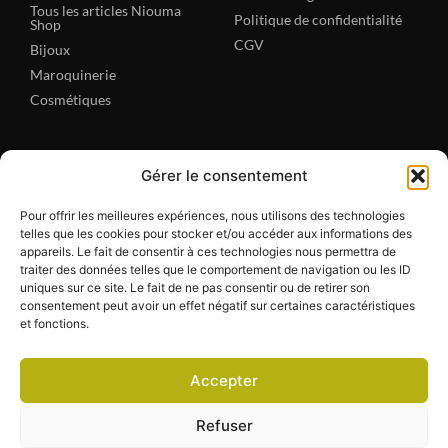
Tous les articles Niouma
Politique de confidentialité
Shop
CGV
Bijoux
Maroquinerie
Cosmétiques
NIOUMA SHOP
Gérer le consentement
A propos
Pour offrir les meilleures expériences, nous utilisons des technologies
Contact
telles que les cookies pour stocker et/ou accéder aux informations des
appareils. Le fait de consentir à ces technologies nous permettra de
traiter des données telles que le comportement de navigation ou les ID
uniques sur ce site. Le fait de ne pas consentir ou de retirer son
consentement peut avoir un effet négatif sur certaines caractéristiques
et fonctions.
Accepter
Refuser