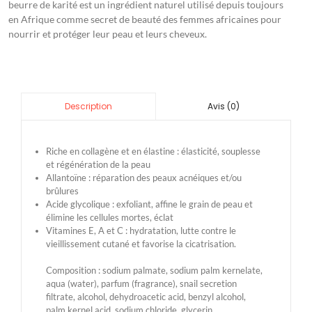
beurre de karité est un ingrédient naturel utilisé depuis toujours
en Afrique comme secret de beauté des femmes africaines pour
nourrir et protéger leur peau et leurs cheveux.
Avis (0)
Description
Riche en collagène et en élastine : élasticité, souplesse
et régénération de la peau
Allantoïne : réparation des peaux acnéiques et/ou
brûlures
Acide glycolique : exfoliant, affine le grain de peau et
élimine les cellules mortes, éclat
Vitamines E, A et C : hydratation, lutte contre le
vieillissement cutané et favorise la cicatrisation.
Composition : sodium palmate, sodium palm kernelate,
aqua (water), parfum (fragrance), snail secretion
filtrate, alcohol, dehydroacetic acid, benzyl alcohol,
palm kernel acid, sodium chloride, glycerin,